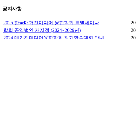
공지사항
2025 한국매거진미디어 융합학회 특별세미나
20
학회 공익법인 재지정 (2024~2029년)
20
2024 매거진미디어융합학회 정기학술대회 안내
20
2023 한국매거진미디어융합학회 하반기 정기학술대회 안내
20
2023 한국매거진미디어융합학회 상반기 정기학술대회 안내
20
언론보도
[뉴스 1] MZ세대는 정주행보다 몰아·요약·선택보기"…매거
[조선 에듀] 매거진미디어융합학회 “국내 영상·오디오 콘텐츠 
[아시아투데이] ‘미디어콘텐츠 ESG’ 기획세미나 오는 28일 개
[서울파이낸스 2021-12-18] 한국매거진미디어융합학회, 온
학회소개
[뉴시스 2021-10-14] 매거진미디어융합학회, 김제 두월노을서